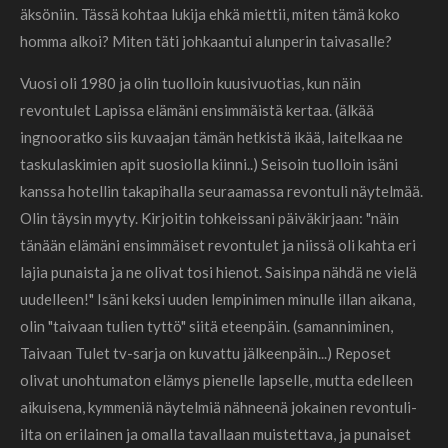
äksöniin. Tässä kohtaa lukija ehkä miettii, miten tämä koko
homma alkoi? Miten täti johkaantui alunperin taivasalle?
Vuosi oli 1980 ja olin tuolloin kuusivuotias, kun näin
revontulet Lapissa elämäni ensimmäistä kertaa. (älkää
ingnooratko siis kuvaajan tämän hetkistä ikää, laitelkaa ne
taskulaskimien apit suosiolla kiinni..) Seisoin tuolloin isäni
kanssa hotellin takapihalla seuraamassa revontuli näytelmää.
Olin täysin myyty. Kirjoitin tohkeissani päiväkirjaan: "näin
tänään elämäni ensimmäiset revontulet ja niissä oli kahta eri
lajia punaista ja ne olivat tosi hienot. Saisinpa nähdä ne vielä
uudelleen!" Isäni keksi uuden lempinimen minulle illan aikana,
olin "taivaan tulien tyttö" siitä eteenpäin. (samanniminen,
Taivaan Tulet tv-sarja on kuvattu jälkeenpäin...) Reposet
olivat unohtumaton elämys pienelle lapselle, mutta edelleen
aikuisena, kymmeniä näytelmiä nähneenä jokainen revontuli-
ilta on erilainen ja omalla tavallaan muistettava, ja punaiset