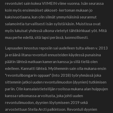
revontulet sain kokea VIIMEIN viime vuonna. Isän seurassa
koin myös ensimmäiset ukkoset- kertoman mukaan jo
kaksivuotiaana, kun olin silmät ymmyrkäisinä seurannut
salamointia turvallisesti isän sylistä käsin. Muistissa ovat
myös lukuisat yhdessä ulkona vietetyt tähtikirkkaat yöt. Mitä
muu perhe edellä, sitä lapsi perässä, luonnollisesti.
Lapsuuden innostus reposiin sai uudelleen tulta alleen v. 2013
ja eräänä iltana revontuli ennusteiden käydessä punaisina
päätin lähteä matkaan kameran kanssa ja sillä tiellä olen
edelleen. Kannatti lähteä. Myöhemmin sain olla mukana ensin
"revontulibongarin oppaan" (Into 2018) työryhmässä joka
sittemmin jatkoi uuden revontulimuodon (dyynien) tutkimisen
pariin. Olin kansalaistieteilijän roolissa mukana alan huippujen
kanssa ratkomassa arvoitusta, joka johti uuden
revontulimuodon, dyynien löytymiseen 2019 sekä
arvostettuun Stella Arcti palkintoon. Revontuli dyynien