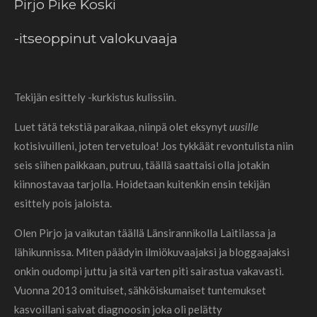
Pirjo Pike Koski
-itseoppinut valokuvaaja
Tekijän esittely -kurkistus kulissiin.
Luet tätä tekstiä paraikaa, niinpä olet eksynyt
uusille
kotisivuilleni, joten tervetuloa! Jos tykkäät revontulista niin
seis siihen paikkaan, putruu, täällä saattaisi olla jotakin
kiinnostavaa tarjolla. Hoidetaan kuitenkin ensin tekijän
esittely pois jaloista.
Olen Pirjo ja vaikutan täällä Länsirannikolla Laitilassa ja
lähikunnissa. Miten päädyin ilmiökuvaajaksi ja bloggaajaksi
onkin oudompi juttu ja sitä varten piti sairastua vakavasti.
Vuonna 2013 omituiset, sähköiskumaiset tuntemukset
kasvoillani saivat diagnoosin joka oli pelätty