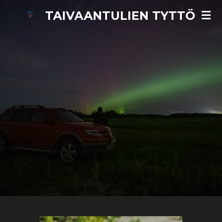
Skip
TAIVAANTULIEN TYTTÖ
to
main
content