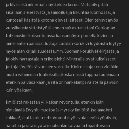
ja kivi-sekä mineraali näytteiden keruu. Metsäily pitää
sisällään sienestystä ja samoilua ja liikuntaa luonnossa, ja
kuntosali käsittää kotona olevat laitteet. Olen tehnyt myös
vuosikausia yhteistyötä ennen sairastumistani Geologian
tutkimuskeskuksen kanssa kansannäyte puolella kivien ja
mineraalien parissa. Juttuja Laitilan korukivi löydöistä löytyy
myös alan kirjallisuudesta, mm. Suomen korukivet-kirjasta ja
jalokiviharrastajain erikoislehti Mineralia ovat julkaisseet
juttuja löydöistä vuosien varrella. Kivireissuja teen vieläkin,
mutta vähemmän louhoksilla, koska niissä tuppaa tuulemaan
etenkin päiväsaikaan ja sitä on hankalampi väistellä päivisin
kuin yöaikaan.
Ilmiöistä rakastan yli kaiken revontulia, etenkin isän
nimeämää Dyynit-muotoa ja myrsky ilmiöitä, (salamointi
rokkaa!) mutta olen retkahtanut myös valaiseviin yöpilviin,
haloihin ja sitä myötä muuhunkin taivaalla tapahtuvaan