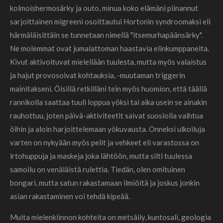
kolmoishermosärky ja outo, minua koko elämäni piinannut
sarjoittainen migreeni osoittautui Hortonin syndroomaksi eli
härmäläisittäin se tunnetaan nimellä "itsemurhapäänsärky".
Ne molemmat ovat jumalattoman haastavia elinkumppaneita.
Kivut aktivoituvat mielellään tuulesta, mutta myös valaistus
ja hajut provosoivat kohtauksia, -muutaman triggerin
mainitakseni. Öisillä retkilläni tein myös huomion, että täällä
rannikolla saattaa tuuli loppua yöksi tai aika usein se ainakin
rauhottuu, joten päivä-aktiviteetit saivat suosiolla vaihtua
öihin ja aloin harjoittelemaan yökuvausta. Onneksi ulkoiluja
varten on nykyään myös pelit ja vehkeet eli varastossa on
irtohuppuja ja maskeja joka lähtöön, mutta silti tuulessa
samoilu on venäläistä rulettia. Tiedän, olen omituinen
bongari, mutta satun rakastamaan ilmiöitä ja joskus jonkin
asian rakastaminen voi tehdä kipeää.
Muita mielenkiinnon kohteita on metsäily, kuntosali, geologia